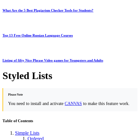
What Are the 5 Best Plagiarism Checker Tools for Students?
Top 13 Free Online Russian Language Courses
Listing of fifty Nice Phrase Video games for Youngsters and Adults
Styled Lists
Please Note
You need to install and activate
CANVAS
to make this feature work.
Table of Contents
Simple Lists
Ordered