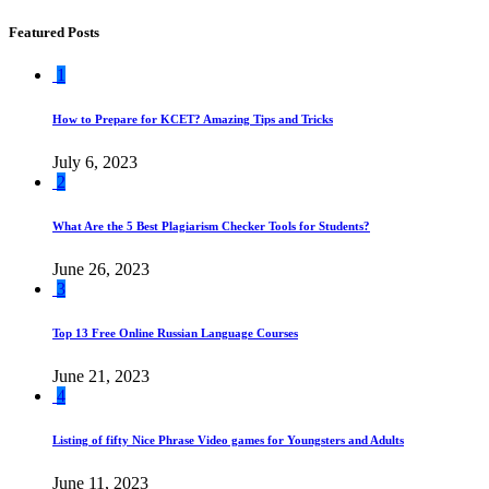
Featured Posts
1
How to Prepare for KCET? Amazing Tips and Tricks
July 6, 2023
2
What Are the 5 Best Plagiarism Checker Tools for Students?
June 26, 2023
3
Top 13 Free Online Russian Language Courses
June 21, 2023
4
Listing of fifty Nice Phrase Video games for Youngsters and Adults
June 11, 2023