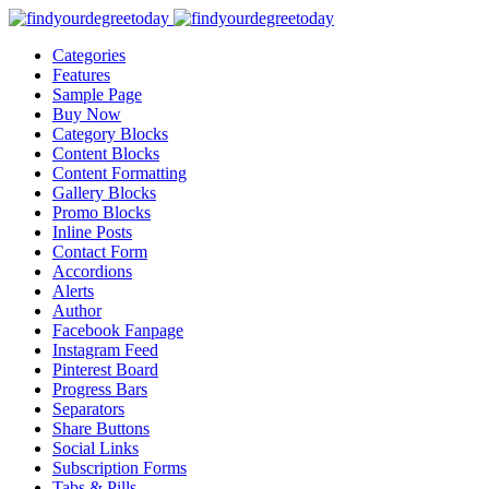
Categories
Features
Sample Page
Buy Now
Category Blocks
Content Blocks
Content Formatting
Gallery Blocks
Promo Blocks
Inline Posts
Contact Form
Accordions
Alerts
Author
Facebook Fanpage
Instagram Feed
Pinterest Board
Progress Bars
Separators
Share Buttons
Social Links
Subscription Forms
Tabs & Pills